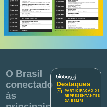
O Brasil
conectado
Destaques
PARTICIPAÇÃO DE
às
REPRESENTANTES
DA BBMRI
principais